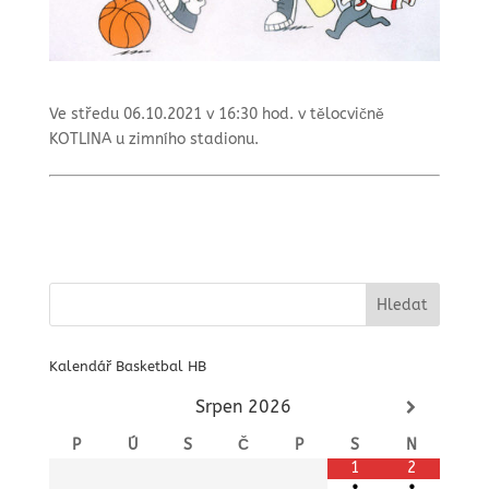
Ve středu 06.10.2021 v 16:30 hod. v tělocvičně
KOTLINA u zimního stadionu.
Kalendář Basketbal HB
Srpen
2026
P
Ú
S
Č
P
S
N
1
2
•
•