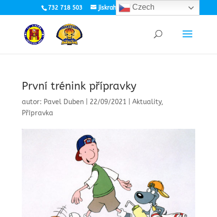
Czech
732 718 503
jiskrahb.basket@seznam.cz
První trénink přípravky
autor:
Pavel Duben
|
22/09/2021
|
Aktuality
,
Přípravka