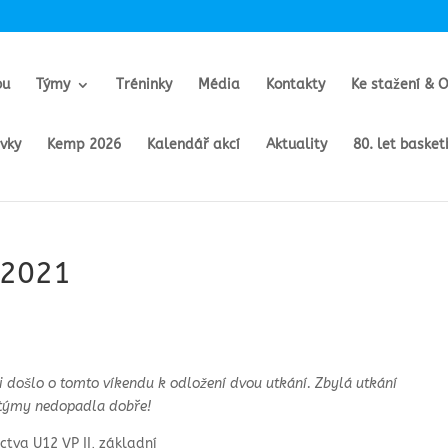
bu
Týmy
Tréninky
Média
Kontakty
Ke stažení & 
ěvky
Kemp 2026
Kalendář akcí
Aktuality
80. let baske
 2021
došlo o tomto víkendu k odložení dvou utkání. Zbylá utkání
 týmy nedopadla dobře!
tva U12 VP II, základní