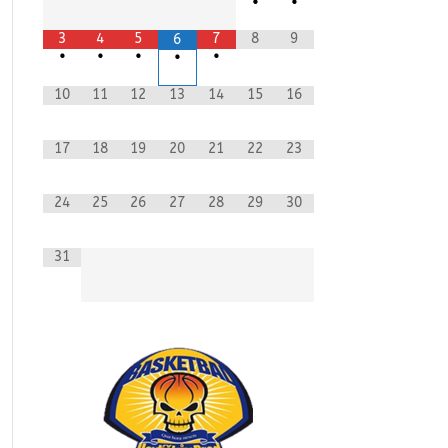
•
•
3
4
5
7
8
9
6
•
•
•
•
•
10
11
12
13
14
15
16
17
18
19
20
21
22
23
24
25
26
27
28
29
30
31