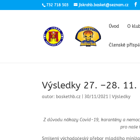
732 718 503
jiskrahb.basket@seznam.cz
Úvod
O klu
Členské přísp
Výsledky 27. –28. 11.
autor:
baskethb.cz
|
30/11/2021
|
Výsledky
Z důvodu nákazy Covid-19, karantény a nemoci 
pro naše
Smíšený východočeský přebor mladšího minižac