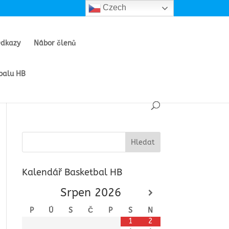
Czech
Odkazy
Nábor členů
tbalu HB
Kalendář Basketbal HB
Srpen
2026
P
Ú
S
Č
P
S
N
1
2