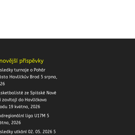
novější příspěvky
sledky turnaje o Pohár
sta Havlíčkův Brod
5 srpna,
26
sketbalisté ze Spišské Nové
i zavítají do Havlíčkova
odu
19 května, 2026
dregionální liga U17M
5
ětna, 2026
sledky utkání 02. 05. 2026
5