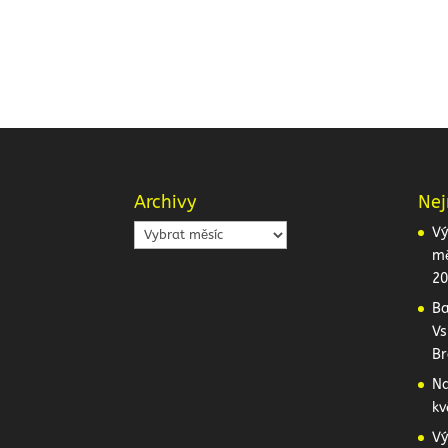
Archivy
Nej
Archivy
Vý
mě
20
Ba
Vs
Br
Na
kv
Vý