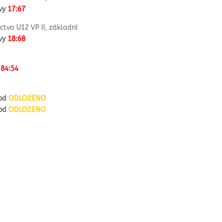
avy
17:67
tva U12 VP II, základní
avy
18:68
d
84:54
rod
ODLOŽENO
rod
ODLOŽENO